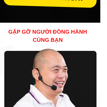
GẶP GỠ NGƯỜI ĐỒNG HÀNH
CÙNG BẠN