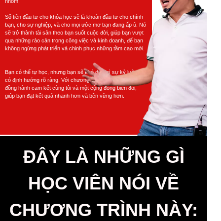
nhóm.
Số tiền đầu tư cho khóa học sẽ là khoản đầu tư cho chính
bạn, cho sự nghiệp, và cho mọi ước mơ bạn đang ấp ủ. Nó
sẽ trở thành tài sản theo bạn suốt cuộc đời, giúp bạn vượt
qua những rào cản trong công việc và kinh doanh, để bạn
không ngừng phát triển và chinh phục những tầm cao mới.
Bạn có thể tự học, nhưng bạn sẽ khó duy trì sự kỷ luật và
có định hướng rõ ràng. Với chương trình này, bạn sẽ được
đồng hành cam kết cùng tôi và một cộng đồng biến đổi,
giúp bạn đạt kết quả nhanh hơn và bền vững hơn.
ĐÂY LÀ NHỮNG GÌ
HỌC VIÊN NÓI VỀ
CHƯƠNG TRÌNH NÀY: