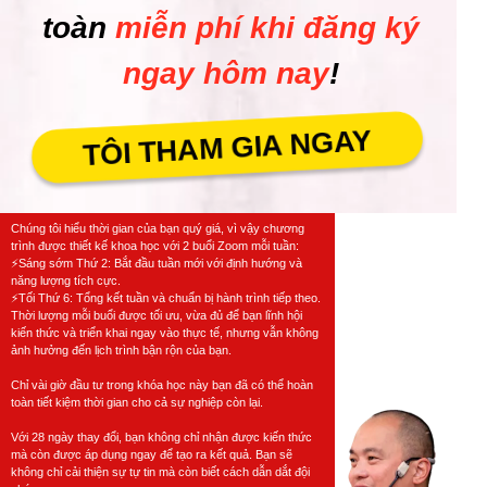
toàn
miễn phí khi đăng ký
ngay hôm nay
!
TÔI THAM GIA NGAY
Chúng tôi hiểu thời gian của bạn quý giá, vì vậy chương
trình được thiết kế khoa học với 2 buổi Zoom mỗi tuần:
⚡Sáng sớm Thứ 2: Bắt đầu tuần mới với định hướng và
năng lượng tích cực.
⚡Tối Thứ 6: Tổng kết tuần và chuẩn bị hành trình tiếp theo.
Thời lượng mỗi buổi được tối ưu, vừa đủ để bạn lĩnh hội
kiến thức và triển khai ngay vào thực tế, nhưng vẫn không
ảnh hưởng đến lịch trình bận rộn của bạn.
Chỉ vài giờ đầu tư trong khóa học này bạn đã có thể hoàn
toàn tiết kiệm thời gian cho cả sự nghiệp còn lại.
Với 28 ngày thay đổi, bạn không chỉ nhận được kiến thức
mà còn được áp dụng ngay để tạo ra kết quả. Bạn sẽ
không chỉ cải thiện sự tự tin mà còn biết cách dẫn dắt đội