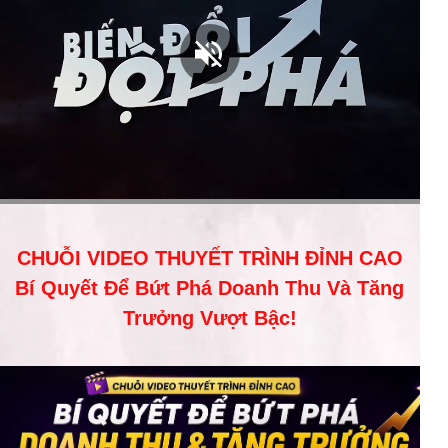
CHUỖI VIDEO THUYẾT TRÌNH ĐỈNH CAO
Bí Quyết Để Bứt Phá Doanh Thu Và Tăng
Trưởng Vượt Bậc!