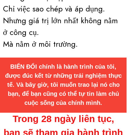
Chỉ việc sao chép và áp dụng.
Nhưng giá trị lớn nhất không nằm
ở công cụ.
Mà nằm ở môi trường.
BIẾN ĐỔI chính là hành trình của tôi,
được đúc kết từ những trải nghiệm thực
tế. Và bây giờ, tôi muốn trao lại nó cho
bạn, để bạn cũng có thể tự tin làm chủ
cuộc sống của chính mình.
Trong 28 ngày liên tục,
bạn sẽ tham gia hành trình