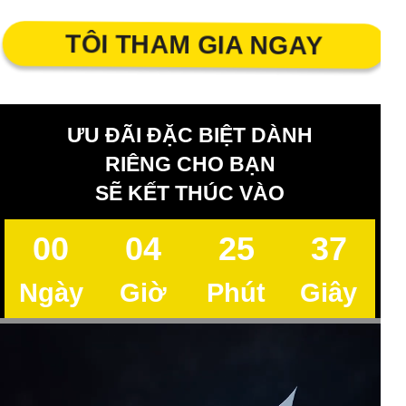
TÔI THAM GIA NGAY
ƯU ĐÃI ĐẶC BIỆT DÀNH
RIÊNG CHO BẠN
SẼ KẾT THÚC VÀO
00
04
25
35
Ngày
Giờ
Phút
Giây